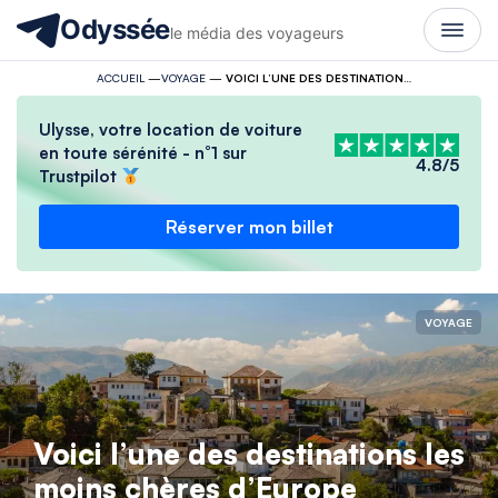
Odyssée
le média des voyageurs
ACCUEIL
—
VOYAGE
—
VOICI L’UNE DES DESTINATIONS LES MOINS CHÈRES D’EUROPE
Ulysse, votre location de voiture
en toute sérénité - n°1 sur
4.8/5
Trustpilot
Réserver mon billet
VOYAGE
Voici l’une des destinations les
moins chères d’Europe