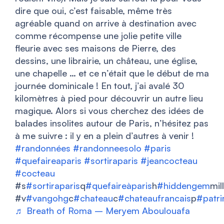
dire que oui, c’est faisable, même très
agréable quand on arrive à destination avec
comme récompense une jolie petite ville
fleurie avec ses maisons de Pierre, des
dessins, une librairie, un château, une église,
une chapelle … et ce n’était que le début de ma
journée dominicale ! En tout, j’ai avalé 30
kilomètres à pied pour découvrir un autre lieu
magique. Alors si vous cherchez des idées de
balades insolites autour de Paris, n’hésitez pas
à me suivre : il y en a plein d’autres à venir !
#randonnées
#randonneesolo
#paris
#quefaireaparis
#sortiraparis
#jeancocteau
#cocteau
#s
#sortiraparis
q
#quefaireàparis
h
#hiddengem
mil
#v
#vangohg
c
#chateau
c
#chateaufrancais
p
#patr
♬ Breath of Roma – Meryem Aboulouafa