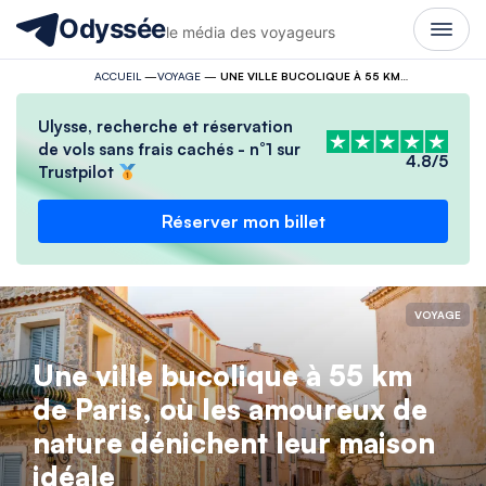
Odyssée
le média des voyageurs
ACCUEIL
—
VOYAGE
—
UNE VILLE BUCOLIQUE À 55 KM DE PARIS, OÙ LES AMOUREUX DE NATURE DÉNICHENT LEUR MAISON IDÉALE
Ulysse, recherche et réservation
de vols sans frais cachés - n°1 sur
4.8/5
Trustpilot
Réserver mon billet
VOYAGE
Une ville bucolique à 55 km
de Paris, où les amoureux de
nature dénichent leur maison
idéale