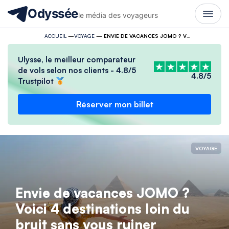
Odyssée
le média des voyageurs
ACCUEIL
—
VOYAGE
—
ENVIE DE VACANCES JOMO ? VOICI 4 DESTINATIONS LOIN DU BRUIT SANS VOUS RUINER
Ulysse, le meilleur comparateur
de vols selon nos clients - 4.8/5
4.8/5
Trustpilot
Réserver mon billet
VOYAGE
Envie de vacances JOMO ?
Voici 4 destinations loin du
bruit sans vous ruiner