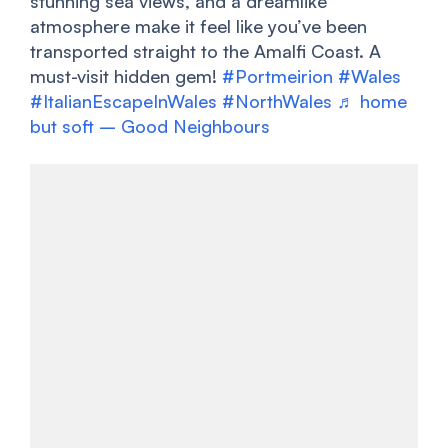
stunning sea views, and a dreamlike
atmosphere make it feel like you’ve been
transported straight to the Amalfi Coast. A
must-visit hidden gem!
#Portmeirion
#Wales
#ItalianEscapeInWales
#NorthWales
♬ home
but soft – Good Neighbours