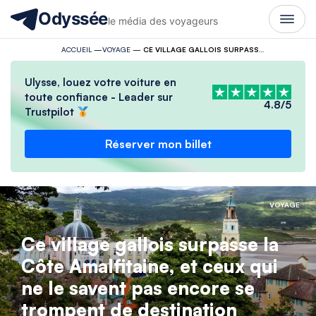
Odyssée
le média des voyageurs
ACCUEIL
—
VOYAGE
—
CE VILLAGE GALLOIS SURPASSE LA CÔTE AMALFITAINE, ET CEUX QUI NE LE SAVENT PAS ENCORE SE TROMPENT DE DESTINATION
Ulysse, louez votre voiture en
toute confiance - Leader sur
4.8/5
Trustpilot
Réserver mon billet
VOYAGE
Ce village gallois surpasse la
Côte Amalfitaine, et ceux qui
ne le savent pas encore se
trompent de destination