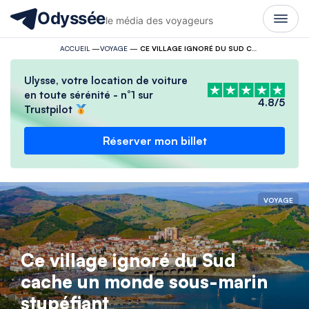
Odyssée
le média des voyageurs
ACCUEIL
—
VOYAGE
—
CE VILLAGE IGNORÉ DU SUD CACHE UN MONDE SOUS-MARIN STUPÉFIANT
Ulysse, votre location de voiture
en toute sérénité - n°1 sur
4.8/5
Trustpilot
Réserver mon billet
VOYAGE
Ce village ignoré du Sud
cache un monde sous-marin
stupéfiant