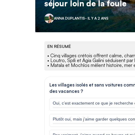
séjour loin de la foule
ANNA DUPLANTIS
- IL Y A 2 ANS
EN RÉSUMÉ
• Cinq villages crétois offrent calme, cha
• Loutro, Spíli et Agia Galini séduisent pa
• Matala et Mochlos mêlent histoire, mer
Les villages isolés et sans voitures co
des vacances ?
Oui, c’est exactement ce que je recherche
Plutôt oui, mais j’aime garder quelques 
Pas vraiment, j’aime quand ça bouge et qu’i