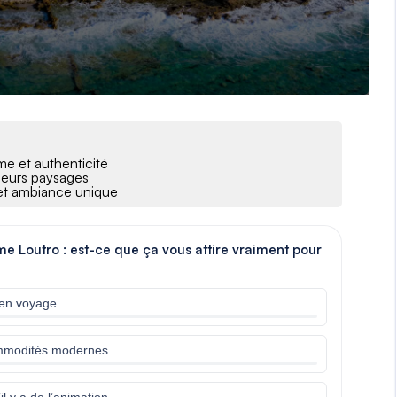
rme et authenticité
r leurs paysages
 et ambiance unique
mme Loutro : est-ce que ça vous attire vraiment pour
 en voyage
commodités modernes
l y a de l’animation