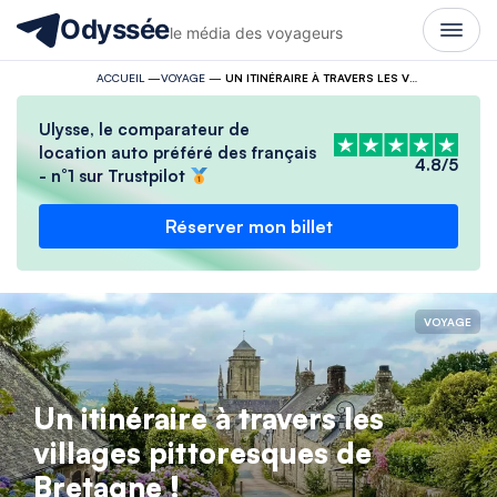
Odyssée
le média des voyageurs
ACCUEIL
—
VOYAGE
—
UN ITINÉRAIRE À TRAVERS LES VILLAGES PITTORESQUES DE BRETAGNE !
Ulysse, le comparateur de
location auto préféré des français
4.8/5
- n°1 sur Trustpilot
Réserver mon billet
VOYAGE
Un itinéraire à travers les
villages pittoresques de
Bretagne !