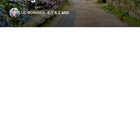
LUC RONGIER
- IL Y A 2 ANS