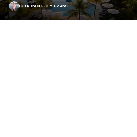
LUC RONGIER
- IL Y A 2 ANS