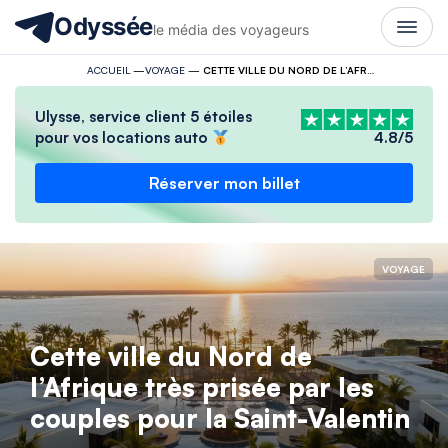
Odyssée
le média des voyageurs
ACCUEIL
—
VOYAGE
—
CETTE VILLE DU NORD DE L’AFRIQUE TRÈS PRISÉE PAR LES COUPLES POUR LA SAINT-VALENTIN
Ulysse, service client 5 étoiles
pour vos locations auto
4.8/5
Réserver mon billet
VOYAGE
Cette ville du Nord de
l’Afrique très prisée par les
couples pour la Saint-Valentin