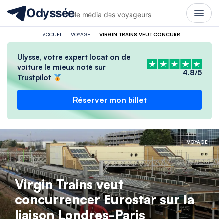
Odyssée
le média des voyageurs
ACCUEIL
—
VOYAGE
—
VIRGIN TRAINS VEUT CONCURRENCER EUROSTAR SUR LA LIAISON LONDRES-PARIS
Ulysse, votre expert location de
voiture le mieux noté sur
4.8/5
Trustpilot
Réserver mon billet
VOYAGE
Virgin Trains veut
concurrencer Eurostar sur la
liaison Londres-Paris