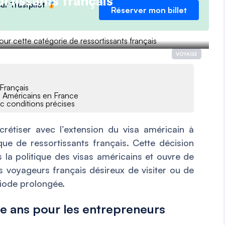
rtissants français
ur Trustpilot
Réserver mon billet
VOYAGE
 Français
es Américains en France
ec conditions précises
rétiser avec l’extension du visa américain à
ue de ressortissants français. Cette décision
s la politique des visas américains et ouvre de
s voyageurs français désireux de visiter ou de
riode prolongée.
re ans pour les entrepreneurs