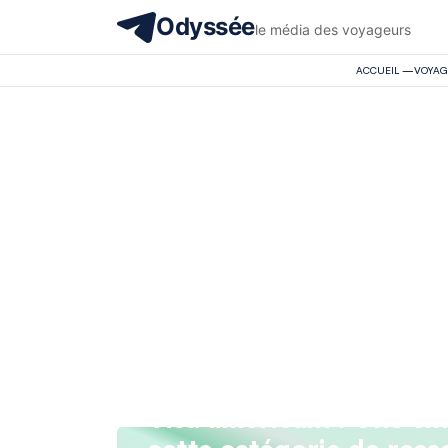
Odyssée
le média des voyageurs
ACCUEIL
—
VOYAG
Visa américain : Une ex