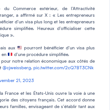
é du Commerce extérieur, de l’Attractivité
ranger, a affirmé sur X : «
Les entrepreneurs
éficier d’un visa plus long et les entrepreneurs
ure simplifiée. Heureux d’officialiser cette
mique
».
nçais aux
pourront bénéficier d’un visa plus
s en
d’une procédure simplifiée.
e pour notre relation économique aux côtés de
t
@cjweissberg
.
pic.twitter.com/2cQ7BT3CNk
vember 21, 2023
la France et les États-Unis ouvre la voie à une
gorie des citoyens français. Cet accord donne
leurs familles, envisageant de s’établir tant aux