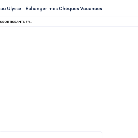
au Ulysse
Échanger mes Chèques Vacances
VISA AMÉRICAIN : UNE EXTENSION À QUATRE ANS POUR CETTE CATÉGORIE DE RESSORTISSANTS FRANÇAIS