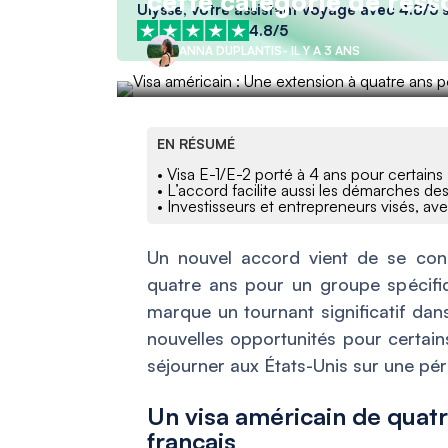
cette catégorie de resso
Ulysse, votre assistant voyage avec 4.8/5 s
4.8/5
ANNA DUPLANTIS
- IL Y A 3 ANS
EN RÉSUMÉ
• Visa E-1/E-2 porté à 4 ans pour certains
• L’accord facilite aussi les démarches d
• Investisseurs et entrepreneurs visés, av
Un nouvel accord vient de se conc
quatre ans pour un groupe spécifiq
marque un tournant significatif dan
nouvelles opportunités pour certain
séjourner aux États-Unis sur une pé
Un visa américain de quat
français