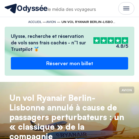
Odyssée
le média des voyageurs
ACCUEIL
—
AVION
—
UN VOL RYANAIR BERLIN-LISBONNE ANNULÉ À CAUSE DE PASSAGERS PERTURBATEURS : UN « CLASSIQUE » DE LA COMPAGNIE
Ulysse, recherche et réservation
de vols sans frais cachés - n°1 sur
4.8/5
Trustpilot
Réserver mon billet
AVION
Un vol Ryanair Berlin-
Lisbonne annulé à cause de
passagers perturbateurs : un
« classique » de la
compagnie