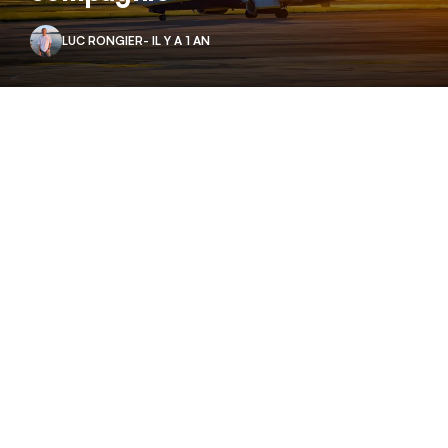
LUC RONGIER
- IL Y A 1 AN