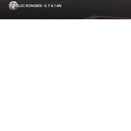
LUC RONGIER
- IL Y A 1 AN