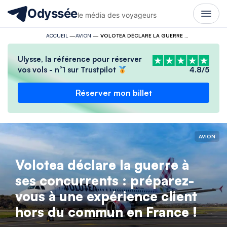
Odyssée
le média des voyageurs
ACCUEIL
—
AVION
—
VOLOTEA DÉCLARE LA GUERRE À SES CONCURRENTS : PRÉPAREZ-VOUS À UNE EXPÉRIENCE CLIENT HORS DU COMMUN EN FRANCE !
Ulysse, la référence pour réserver
vos vols - n°1 sur Trustpilot
4.8/5
Réserver mon billet
AVION
Volotea déclare la guerre à
ses concurrents : préparez-
vous à une expérience client
hors du commun en France !