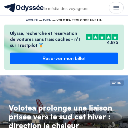
Odyssée
le média des voyageurs
ACCUEIL
—
AVION
—
VOLOTEA PROLONGE UNE LIAISON PRISÉE VERS LE SUD CET HIVER : DIRECTION LA CHALEUR
Ulysse, recherche et réservation
de voitures sans frais cachés - n°1
4.8/5
sur Trustpilot
Réserver mon billet
AVION
Volotea prolonge une liaison
prisée vers le sud cet hiver :
direction la chaleur