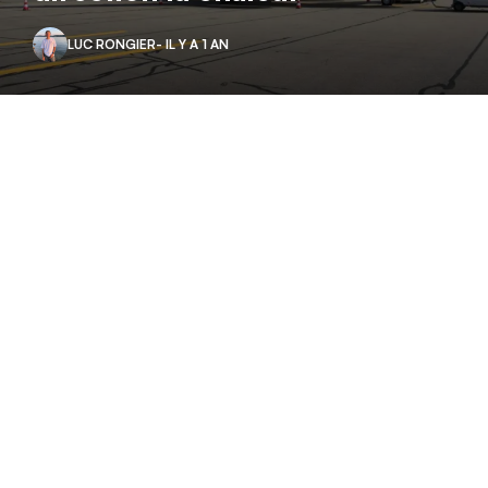
LUC RONGIER
- IL Y A 1 AN