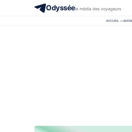
Odyssée
le média des voyageurs
ACCUEIL
—
AVIO