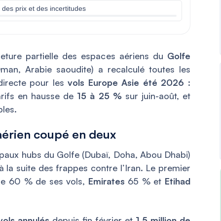
des prix et des incertitudes
meture partielle des espaces aériens du
Golfe
Oman, Arabie saoudite) a recalculé toutes les
directe pour les
vols Europe Asie été 2026
:
tarifs en hausse de
15 à 25 %
sur juin-août, et
les.
 aérien coupé en deux
cipaux hubs du Golfe (Dubaï, Doha, Abou Dhabi)
 la suite des frappes contre l’Iran. Le premier
de 60 % de ses vols,
Emirates
65 % et
Etihad
vols annulés
depuis fin février et
1,5 million de