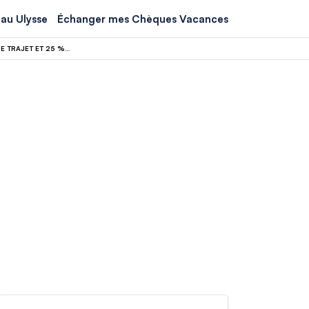
au Ulysse
Échanger mes Chèques Vacances
AIR FRANCE ALLONGE SES VOLS VERS TOKYO ET BANGKOK CET ÉTÉ 2026 : +3H DE TRAJET ET 25 % PLUS CHER