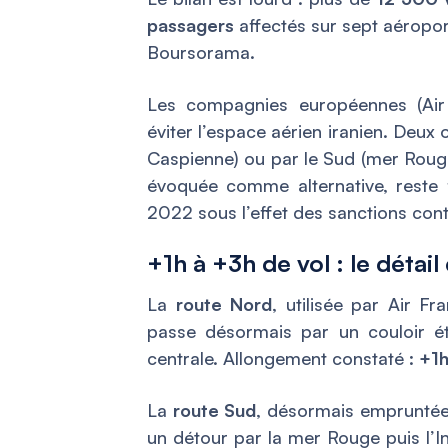
passagers
affectés sur sept aéropo
Boursorama.
Les compagnies européennes (Air
éviter l’espace aérien iranien. Deux
Caspienne) ou par le Sud (mer Rouge,
évoquée comme alternative, rest
2022 sous l’effet des sanctions cont
+1h à +3h de vol : le détai
La
route Nord
, utilisée par Air F
passe désormais par un couloir ét
centrale. Allongement constaté :
+1h
La
route Sud
, désormais emprunté
un détour par la mer Rouge puis l’I