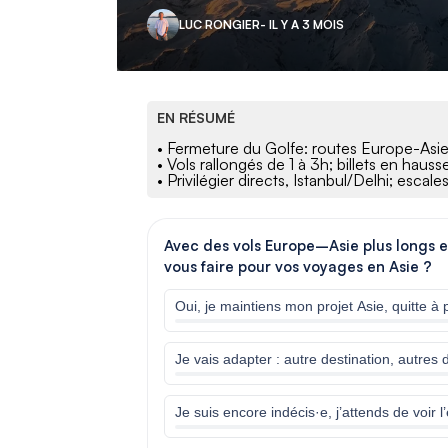
LUC RONGIER
- IL Y A 3 MOIS
EN RÉSUMÉ
• Fermeture du Golfe: routes Europe-Asie
• Vols rallongés de 1 à 3h; billets en haus
• Privilégier directs, Istanbul/Delhi; escale
Avec des vols Europe–Asie plus longs e
vous faire pour vos voyages en Asie ?
Oui, je maintiens mon projet Asie, quitte à 
Je vais adapter : autre destination, autre
Je suis encore indécis·e, j’attends de voir l’