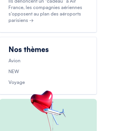
Ils dénoncent un “cadeau” à Air
France, les compagnies aériennes
s’opposent au plan des aéroports
parisiens →
Nos thèmes
Avion
NEW
Voyage