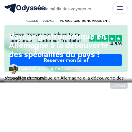
Odyssée
le média des voyageurs
ACCUEIL
—
VOYAGE
—
VOYAGE GASTRONOMIQUE EN ALLEMAGNE À LA DÉCOUVERTE DES SPÉCIALITÉS DU PAYS !
Voyage gastronomique en
Ulysse, trouvez vos vols en toute
confiance - Leader sur Trustpilot
Allemagne à la découverte
4.8/5
des spécialités du pays !
Réserver mon billet
ANNA DUPLANTIS
- IL Y A 2 ANS
VOYAGE