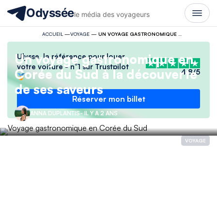
Odyssée
le média des voyageurs
ACCUEIL
—
VOYAGE
—
UN VOYAGE GASTRONOMIQUE EN CORÉE DU SUD À LA DÉCOUVERTE DE SES SAVEURS
Un voyage gastronomique en
Ulysse, la référence pour louer
votre voiture - n°1 sur Trustpilot
Corée du Sud à la découverte
4.8/5
de ses saveurs
Réserver mon billet
ANNA DUPLANTIS
- IL Y A 2 ANS
VOYAGE