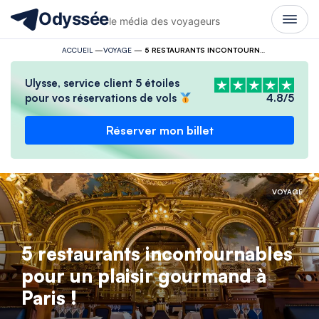
Odyssée
le média des voyageurs
ACCUEIL
—
VOYAGE
—
5 RESTAURANTS INCONTOURNABLES POUR UN PLAISIR GOURMAND À PARIS !
Ulysse, service client 5 étoiles
pour vos réservations de vols
4.8/5
Réserver mon billet
VOYAGE
5 restaurants incontournables
pour un plaisir gourmand à
Paris !