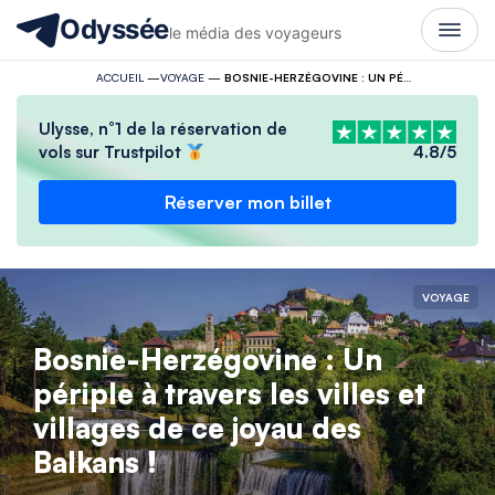
Odyssée
le média des voyageurs
ACCUEIL
—
VOYAGE
—
BOSNIE-HERZÉGOVINE : UN PÉRIPLE À TRAVERS LES VILLES ET VILLAGES DE CE JOYAU DES BALKANS !
Ulysse, n°1 de la réservation de
vols sur Trustpilot
4.8/5
Réserver mon billet
VOYAGE
Bosnie-Herzégovine : Un
périple à travers les villes et
villages de ce joyau des
Balkans !