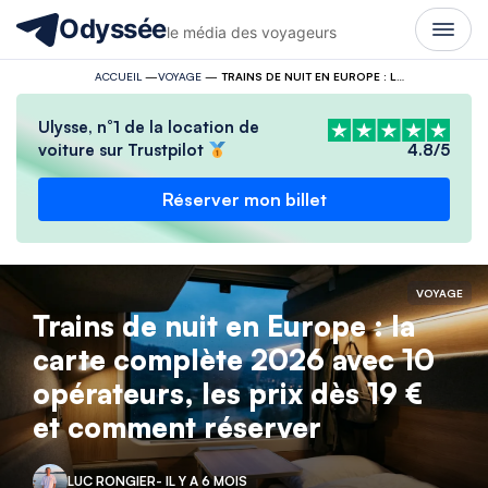
Odyssée
le média des voyageurs
ACCUEIL
—
VOYAGE
—
TRAINS DE NUIT EN EUROPE : LA CARTE COMPLÈTE 2026 AVEC 10 OPÉRATEURS, LES PRIX DÈS 19 € ET COMMENT RÉSERVER
Ulysse, n°1 de la location de
voiture sur Trustpilot
4.8/5
Réserver mon billet
VOYAGE
Trains de nuit en Europe : la
carte complète 2026 avec 10
opérateurs, les prix dès 19 €
et comment réserver
LUC RONGIER
- IL Y A 6 MOIS