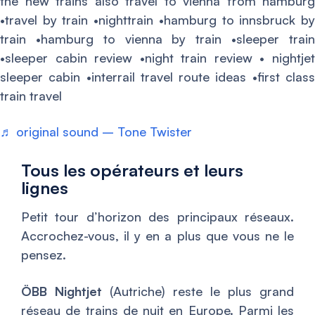
the new trains also travel to vienna from hamburg
•travel by train •nighttrain •hamburg to innsbruck by
train •hamburg to vienna by train •sleeper train
•sleeper cabin review •night train review • nightjet
sleeper cabin •interrail travel route ideas •first class
train travel
♬ original sound – Tone Twister
Tous les opérateurs et leurs
lignes
Petit tour d’horizon des principaux réseaux.
Accrochez-vous, il y en a plus que vous ne le
pensez.
ÖBB Nightjet
(Autriche) reste le plus grand
réseau de trains de nuit en Europe. Parmi les