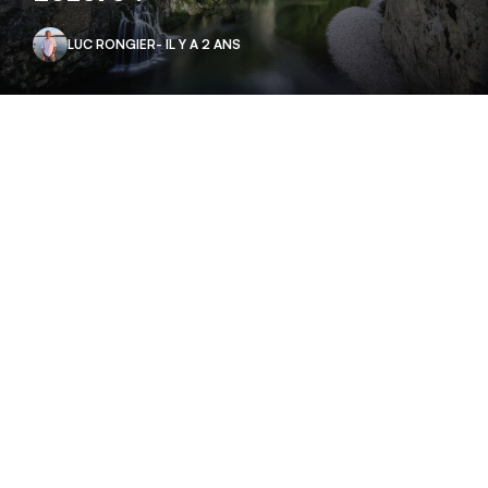
LUC RONGIER
- IL Y A 2 ANS