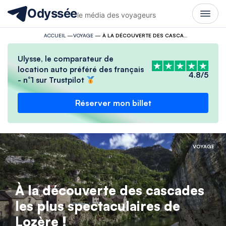
Odyssée
le média des voyageurs
ACCUEIL
—
VOYAGE
—
À LA DÉCOUVERTE DES CASCADES LES PLUS SPECTACULAIRES DE LOZÈRE !
Ulysse, le comparateur de
location auto préféré des français
4.8/5
- n°1 sur Trustpilot
Réserver mon billet
VOYAGE
À la découverte des cascades
les plus spectaculaires de
Lozère !