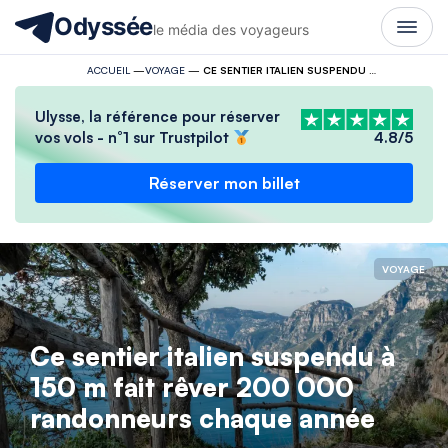
Odyssée
le média des voyageurs
ACCUEIL
—
VOYAGE
—
CE SENTIER ITALIEN SUSPENDU À 150 M FAIT RÊVER 200 000 RANDONNEURS CHAQUE ANNÉE
Ulysse, la référence pour réserver
vos vols - n°1 sur Trustpilot
4.8/5
Réserver mon billet
VOYAGE
Ce sentier italien suspendu à
150 m fait rêver 200 000
randonneurs chaque année