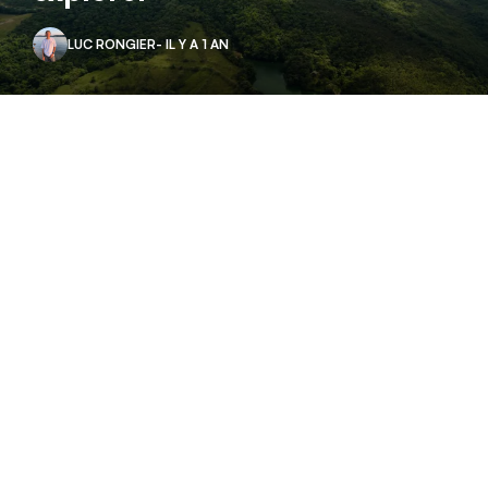
LUC RONGIER
- IL Y A 1 AN