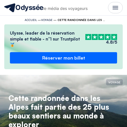
Odyssée
le média des voyageurs
ACCUEIL
—
VOYAGE
—
CETTE RANDONNÉE DANS LES ALPES FAIT PARTIE DES 25 PLUS BEAUX SENTIERS AU MONDE À EXPLORER
Ulysse, leader de la réservation
simple et fiable - n°1 sur Trustpilot
4.8/5
Réserver mon billet
VOYAGE
Cette randonnée dans les
Alpes fait partie des 25 plus
beaux sentiers au monde à
explorer