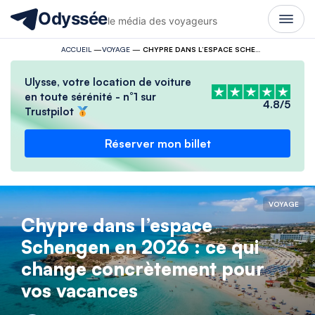
Odyssée
le média des voyageurs
ACCUEIL
—
VOYAGE
—
CHYPRE DANS L’ESPACE SCHENGEN EN 2026 : CE QUI CHANGE CONCRÈTEMENT POUR VOS VACANCES
Ulysse, votre location de voiture
en toute sérénité - n°1 sur
4.8/5
Trustpilot
Réserver mon billet
VOYAGE
Chypre dans l’espace
Schengen en 2026 : ce qui
change concrètement pour
vos vacances