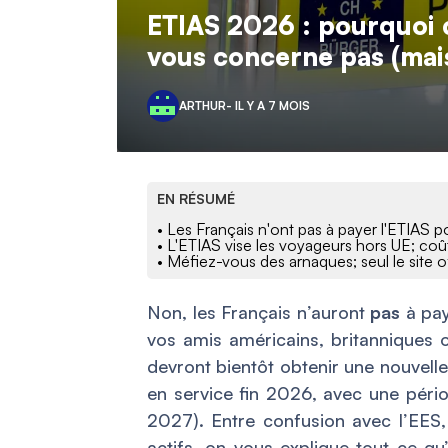
ETIAS 2026 : pourquoi c
vous concerne pas (mais
ARTHUR
- IL Y A 7 MOIS
EN RÉSUMÉ
• Les Français n'ont pas à payer l'ETIAS 
• L'ETIAS vise les voyageurs hors UE; coû
• Méfiez-vous des arnaques; seul le site off
Non, les Français n’auront
pas
à pay
vos amis américains, britanniques o
devront bientôt obtenir une nouvell
en service fin 2026, avec une périod
2027). Entre confusion avec l’EES,
actifs, on vous explique tout ce qu