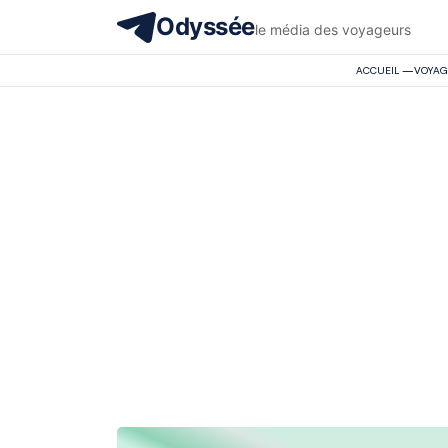
Odyssée
le média des voyageurs
ACCUEIL
—
VOYAG