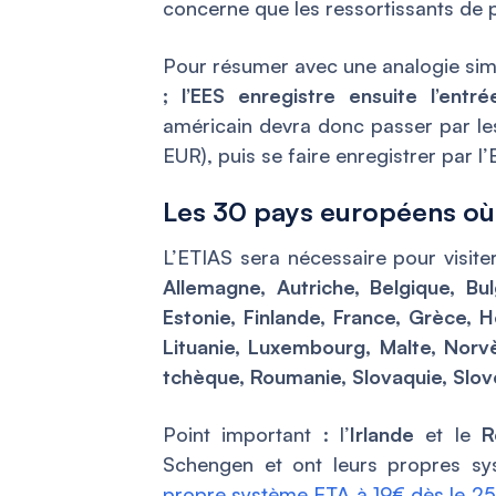
concerne que les ressortissants de 
Pour résumer avec une analogie sim
; l’EES enregistre ensuite l’entr
américain devra donc passer par l
EUR), puis se faire enregistrer par l’
Les 30 pays européens où 
L’ETIAS sera nécessaire pour visit
Allemagne, Autriche, Belgique, Bu
Estonie, Finlande, France, Grèce, Ho
Lituanie, Luxembourg, Malte, Norv
tchèque, Roumanie, Slovaquie, Slov
Point important : l’
Irlande
et le
R
Schengen et ont leurs propres sys
propre système ETA à 19€ dès le 25