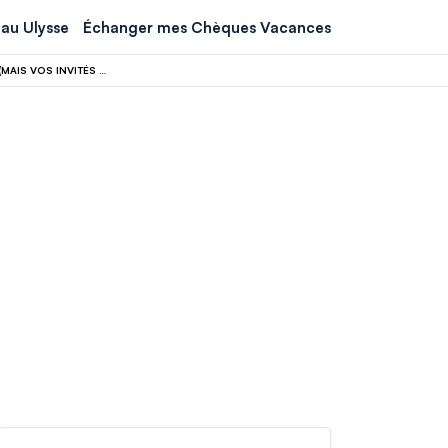
au Ulysse
Échanger mes Chèques Vacances
ETIAS 2026 : POURQUOI CETTE AUTORISATION À 20€ NE VOUS CONCERNE PAS (MAIS VOS INVITÉS ÉTRANGERS OUI)