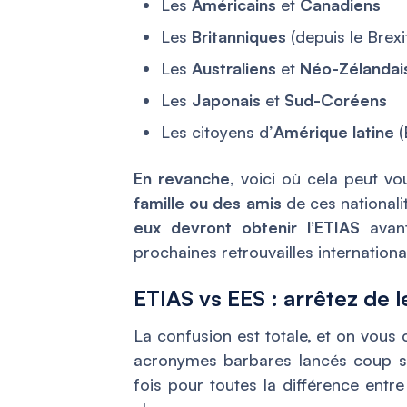
Les
Américains
et
Canadiens
Les
Britanniques
(depuis le Brexi
Les
Australiens
et
Néo-Zélandai
Les
Japonais
et
Sud-Coréens
Les citoyens d’
Amérique latine
(
En revanche
, voici où cela peut v
famille ou des amis
de ces nationali
eux devront obtenir l’ETIAS
avant
prochaines retrouvailles internationa
ETIAS vs EES : arrêtez de 
La confusion est totale, et on vou
acronymes barbares lancés coup s
fois pour toutes la différence entr