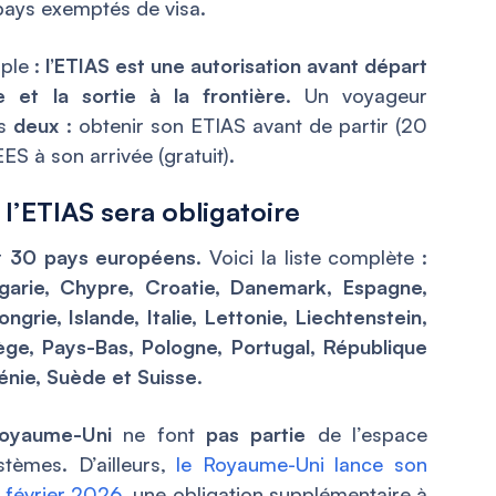
pays exemptés de visa.
ple :
l’ETIAS est une autorisation avant départ
ée et la sortie à la frontière
. Un voyageur
es
deux
: obtenir son ETIAS avant de partir (20
EES à son arrivée (gratuit).
l’ETIAS sera obligatoire
er
30 pays européens
. Voici la liste complète :
lgarie, Chypre, Croatie, Danemark, Espagne,
ngrie, Islande, Italie, Lettonie, Liechtenstein,
ège, Pays-Bas, Pologne, Portugal, République
énie, Suède et Suisse
.
oyaume-Uni
ne font
pas partie
de l’espace
tèmes. D’ailleurs,
le Royaume-Uni lance son
 février 2026
, une obligation supplémentaire à