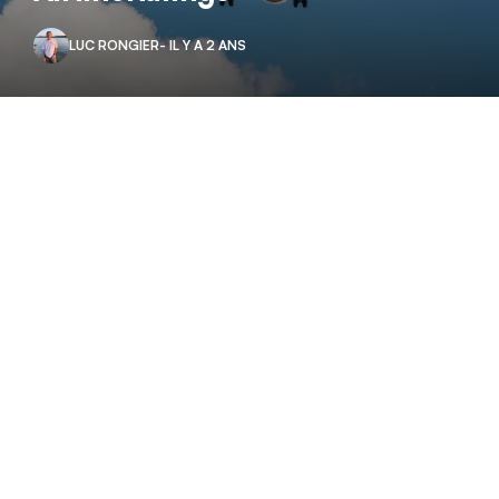
LUC RONGIER
- IL Y A 2 ANS