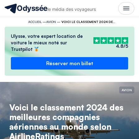
Odyssée
le média des voyageurs
ACCUEIL
—
AVION
—
VOICI LE CLASSEMENT 2024 DES MEILLEURES COMPAGNIES AÉRIENNES AU MONDE SELON AIRLINERATINGS
Ulysse, votre expert location de
voiture le mieux noté sur
4.8/5
Trustpilot
Réserver mon billet
AVION
Voici le classement 2024 des
meilleures compagnies
aériennes au monde selon
AirlineRatings