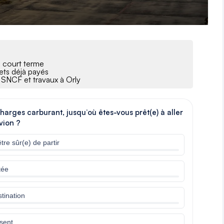
à court terme
lets déjà payés
e SNCF et travaux à Orly
harges carburant, jusqu’où êtes-vous prêt(e) à aller
vion ?
tre sûr(e) de partir
tée
tination
osent