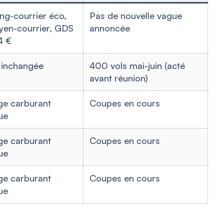
ng-courrier éco,
Pas de nouvelle vague
yen-courrier, GDS
annoncée
4 €
 inchangée
400 vols mai-juin (acté
avant réunion)
ge carburant
Coupes en cours
ue
ge carburant
Coupes en cours
ue
ge carburant
Coupes en cours
ue