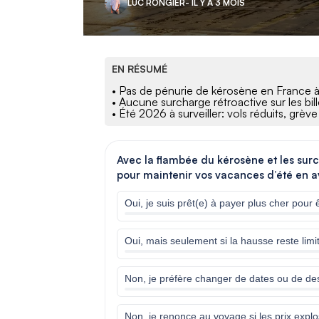
LUC RONGIER
- IL Y A 3 MOIS
EN RÉSUMÉ
• Pas de pénurie de kérosène en France 
• Aucune surcharge rétroactive sur les bil
• Été 2026 à surveiller: vols réduits, grèv
Avec la flambée du kérosène et les surc
pour maintenir vos vacances d’été en a
Oui, je suis prêt(e) à payer plus cher pour ê
Oui, mais seulement si la hausse reste limi
Non, je préfère changer de dates ou de des
Non, je renonce au voyage si les prix expl