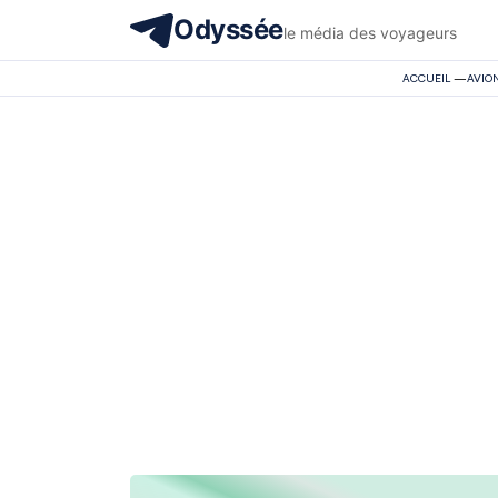
Odyssée
le média des voyageurs
ACCUEIL
—
AVIO