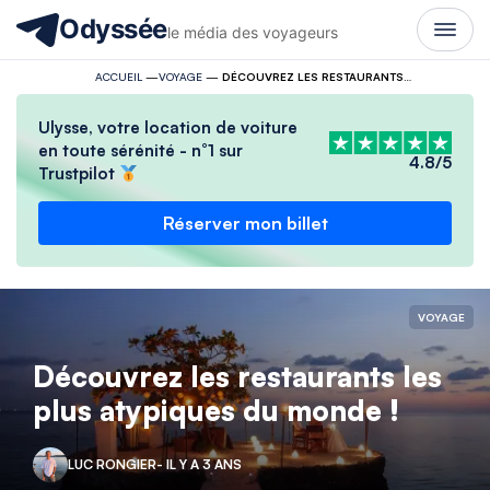
Odyssée
le média des voyageurs
ACCUEIL
—
VOYAGE
—
DÉCOUVREZ LES RESTAURANTS LES PLUS ATYPIQUES DU MONDE !
Ulysse, votre location de voiture
en toute sérénité - n°1 sur
4.8/5
Trustpilot
Réserver mon billet
VOYAGE
Découvrez les restaurants les
plus atypiques du monde !
LUC RONGIER
- IL Y A 3 ANS