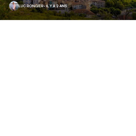
LUC RONGIER
- IL Y A 2 ANS