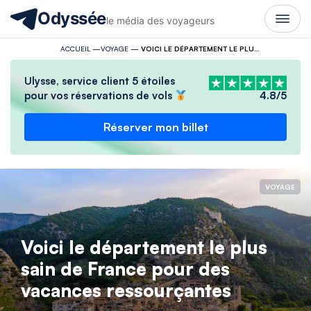
Odyssée
le média des voyageurs
ACCUEIL
—
VOYAGE
—
VOICI LE DÉPARTEMENT LE PLUS SAIN DE FRANCE POUR DES VACANCES RESSOURÇANTES
Ulysse, service client 5 étoiles
pour vos réservations de vols
4.8/5
Réserver mon billet
VOYAGE
Voici le département le plus
sain de France pour des
vacances ressourçantes