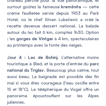
château perché pour la vue panoramique, et
surtout goûtez la fameuse
kremšnita
— cette
crème feuilletée servie depuis 1953 au Park
Hotel, où le chef Ištvan Lukačević a créé la
recette devenue dessert national. La balade
autour du lac fait 6 km, comptez 1h30. Option
: les
gorges de Vintgar
à 4 km, spectaculaires
au printemps avec la fonte des neiges.
Jour 4 : Lac de Bohinj.
L’alternative moins
touristique à Bled, et la porte d’entrée du
parc
national du Triglav
. Beaucoup plus calme, tout
aussi beau. La baignade est possible dès fin
mai si vous êtes courageux (l’eau oscille entre
15 et 18°C). Le téléphérique du Vogel offre un
panorama époustouflant sur les Alpes
juliennes.