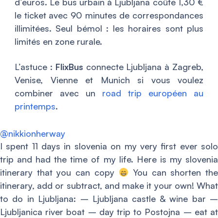
d’euros. Le bus urbain à Ljubljana coûte 1,30 €
le ticket avec 90 minutes de correspondances
illimitées. Seul bémol : les horaires sont plus
limités en zone rurale.
L’astuce :
FlixBus
connecte Ljubljana à Zagreb,
Venise, Vienne et Munich si vous voulez
combiner avec un
road trip européen au
printemps
.
@nikkionherway
I spent 11 days in slovenia on my very first ever solo
trip and had the time of my life. Here is my slovenia
itinerary that you can copy
You can shorten th
itinerary, add or subtract, and make it your own! What
to do in Ljubljana: – Ljubljana castle & wine bar –
Ljubljanica river boat – day trip to Postojna – eat at