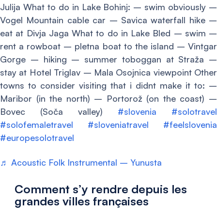
Julija What to do in Lake Bohinj: – swim obviously –
Vogel Mountain cable car – Savica waterfall hike –
eat at Divja Jaga What to do in Lake Bled – swim –
rent a rowboat – pletna boat to the island – Vintgar
Gorge – hiking – summer toboggan at Straža –
stay at Hotel Triglav – Mala Osojnica viewpoint Other
towns to consider visiting that i didnt make it to: –
Maribor (in the north) – Portorož (on the coast) –
Bovec (Soča valley)
#slovenia
#solotravel
#solofemaletravel
#sloveniatravel
#feelslovenia
#europesolotravel
♬ Acoustic Folk Instrumental – Yunusta
Comment s’y rendre depuis les
grandes villes françaises