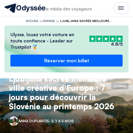
Odyssée
le média des voyageurs
ACCUEIL
—
VOYAGE
—
LJUBLJANA SACRÉE MEILLEURE VILLE CRÉATIVE D’EUROPE : 7 JOURS POUR DÉCOUVRIR LA SLOVÉNIE AU PRINTEMPS 2026
Ulysse, louez votre voiture en
toute confiance - Leader sur
4.8/5
Trustpilot
Réserver mon billet
Ljubljana sacrée meilleure
ville créative d’Europe : 7
VOYAGE
jours pour découvrir la
Slovénie au printemps 2026
ANNA DUPLANTIS
- IL Y A 5 MOIS