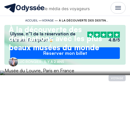
Odyssée
le média des voyageurs
ACCUEIL
—
VOYAGE
—
À LA DÉCOUVERTE DES DESTINATIONS AVEC LES PLUS BEAUX MUSÉES DU MONDE
À la découverte des
Ulysse, n°1 de la réservation de
destinations avec les plus
vols sur Trustpilot
4.8/5
beaux musées du monde
Réserver mon billet
LUC RONGIER
- IL Y A 2 ANS
VOYAGE