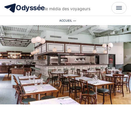
Odyssée
le média des voyageurs
ACCUEIL
—