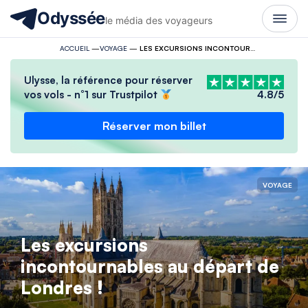
Odyssée
le média des voyageurs
ACCUEIL
—
VOYAGE
—
LES EXCURSIONS INCONTOURNABLES AU DÉPART DE LONDRES !
Ulysse, la référence pour réserver
vos vols - n°1 sur Trustpilot
4.8/5
Réserver mon billet
VOYAGE
Les excursions
incontournables au départ de
Londres !