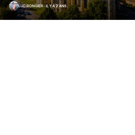
LUC RONGIER
- IL Y A 2 ANS