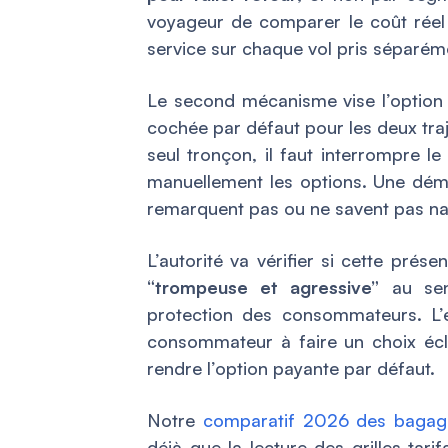
voyageur de comparer le coût réel p
service sur chaque vol pris séparém
Le second mécanisme vise l’optio
cochée par défaut pour les deux traj
seul tronçon, il faut interrompre l
manuellement les options. Une dé
remarquent pas ou ne savent pas n
L’autorité va vérifier si cette prése
“trompeuse et agressive”
au sen
protection des consommateurs. L’e
consommateur à faire un choix écl
rendre l’option payante par défaut.
Notre
comparatif 2026 des bagag
déjà que la lecture des grilles tar