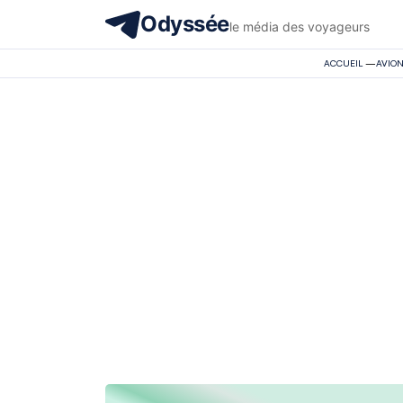
Odyssée
le média des voyageurs
ACCUEIL
—
AVIO