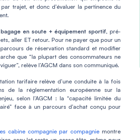
ar trajet, et donc d’évaluer la pertinence du
ent.
n
bagage en soute + équipement sportif
, pré-
ets, aller ET retour. Pour ne payer que pour un
e parcours de réservation standard et modifier
marche que “la plupart des consommateurs ne
aviguer”, relève l’AGCM dans son communiqué.
ntation tarifaire relève d’une conduite à la fois
s de la réglementation européenne sur la
njeu, selon l’AGCM : la “capacité limitée du
airé” face à un parcours d’achat conçu pour
es cabine compagnie par compagnie
montre
ifaires easyJet reste un casse-tête, même pour