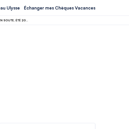
au Ulysse
Échanger mes Chèques Vacances
EASYJET : L’ITALIE OUVRE UNE ENQUÊTE ANTITRUST SUR LES FRAIS DE BAGAGES EN SOUTE, ÉTÉ 2026