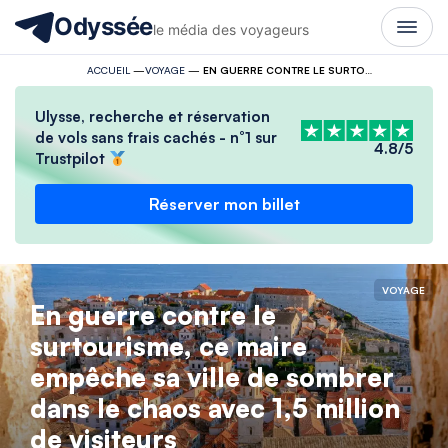
Odyssée
le média des voyageurs
ACCUEIL
—
VOYAGE
—
EN GUERRE CONTRE LE SURTOURISME, CE MAIRE EMPÊCHE SA VILLE DE SOMBRER DANS LE CHAOS AVEC 1,5 MILLION DE VISITEURS
Ulysse, recherche et réservation
de vols sans frais cachés - n°1 sur
4.8/5
Trustpilot
Réserver mon billet
VOYAGE
En guerre contre le
surtourisme, ce maire
empêche sa ville de sombrer
dans le chaos avec 1,5 million
de visiteurs