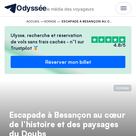
Odyssée
le média des voyageurs
ACCUEIL
—
VOYAGE
—
ESCAPADE À BESANÇON AU CŒUR DE L’HISTOIRE ET DES PAYSAGES DU DOUBS
Ulysse, recherche et réservation
de vols sans frais cachés - n°1 sur
4.8/5
Trustpilot
Réserver mon billet
VOYAGE
Escapade à Besançon au cœur
de l’histoire et des paysages
du Doubs