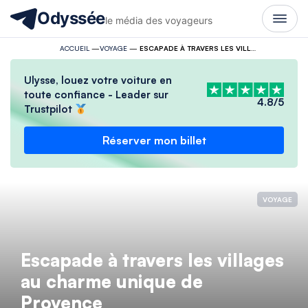
Odyssée
le média des voyageurs
ACCUEIL
—
VOYAGE
—
ESCAPADE À TRAVERS LES VILLAGES AU CHARME UNIQUE DE PROVENCE
Ulysse, louez votre voiture en
toute confiance - Leader sur
4.8/5
Trustpilot
Réserver mon billet
VOYAGE
Escapade à travers les villages
au charme unique de
Provence