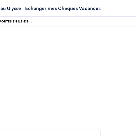
au Ulysse
Échanger mes Chèques Vacances
FÊTE NATIONALE : OÙ LES FEUX D’ARTIFICE DU 14 JUILLET SONT ANNULÉS OU REPORTÉS EN ÎLE-DE-FRANCE ?