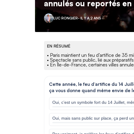
annulés ou reportés en 
LUC RONGIER
- IL Y A 2 ANS
EN RÉSUMÉ
• Paris maintient un feu d’artifice de 35 m
• Spectacle sans public, lié aux préparati
• En Île-de-France, certaines villes annu
Cette année, le feu d’artifice du 14 Juill
ça vous donne quand même envie de le r
Oui, c’est un symbole fort du 14 Juillet, mê
Oui, mais sans public sur place, ça perd u
Pas vraiment, je préfère les feux d’artifice