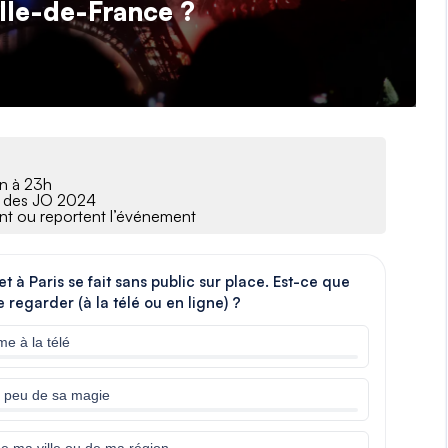
Île-de-France ?
in à 23h
fs des JO 2024
lent ou reportent l’événement
et à Paris se fait sans public sur place. Est-ce que
egarder (à la télé ou en ligne) ?
me à la télé
n peu de sa magie
 de ma ville ou de ma région