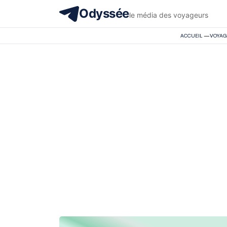
Odyssée
le média des voyageurs
ACCUEIL
—
VOYAG