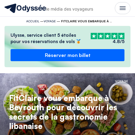
Odyssée
le média des voyageurs
ACCUEIL
—
VOYAGE
—
FITCLAIRE VOUS EMBARQUE À BEYROUTH POUR DÉCOUVRIR LES SECRETS DE LA GASTRONOMIE LIBANAISE
Ulysse, service client 5 étoiles
pour vos réservations de vols
4.8/5
Réserver mon billet
VOYAGE
FitClaire vous embarque à
Beyrouth pour découvrir les
secrets de la gastronomie
libanaise