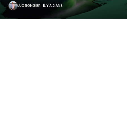
LUC RONGIER
- IL Y A 2 ANS