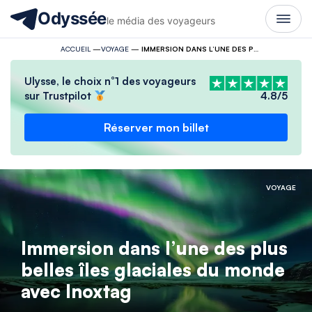
Odyssée
le média des voyageurs
ACCUEIL
—
VOYAGE
—
IMMERSION DANS L’UNE DES PLUS BELLES ÎLES GLACIALES DU MONDE AVEC INOXTAG
Ulysse, le choix n°1 des voyageurs
sur Trustpilot
4.8/5
Réserver mon billet
VOYAGE
Immersion dans l’une des plus
belles îles glaciales du monde
avec Inoxtag