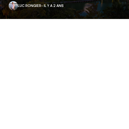
LUC RONGIER
- IL Y A 2 ANS