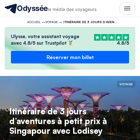
Odyssée
le média des voyageurs
ACCUEIL
—
VOYAGE
—
ITINÉRAIRE DE 3 JOURS D’AVENTURES À PETIT PRIX À SINGAPOUR AVEC LODISEY
Ulysse, votre assistant voyage
avec 4.8/5 sur Trustpilot
4.8/5
Réserver mon billet
VOYAGE
Itinéraire de 3 jours
d’aventures à petit prix à
Singapour avec Lodisey