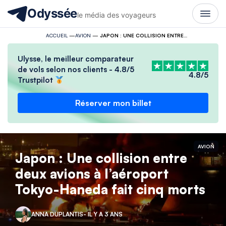
Odyssée
le média des voyageurs
ACCUEIL
—
AVION
—
JAPON : UNE COLLISION ENTRE DEUX AVIONS À L’AÉROPORT TOKYO-HANEDA FAIT CINQ MORTS
Ulysse, le meilleur comparateur
de vols selon nos clients - 4.8/5
4.8/5
Trustpilot
Réserver mon billet
AVION
Japon : Une collision entre
deux avions à l’aéroport
Tokyo-Haneda fait cinq morts
ANNA DUPLANTIS
- IL Y A 3 ANS