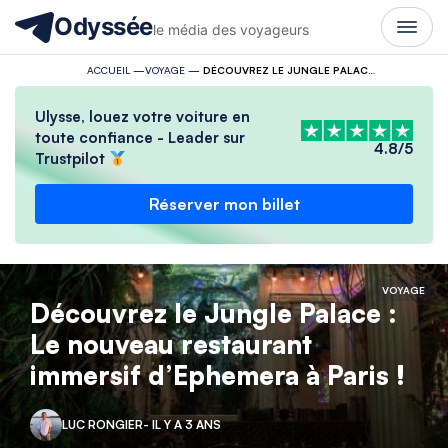
Odyssée
le média des voyageurs
ACCUEIL
—
VOYAGE
—
DÉCOUVREZ LE JUNGLE PALACE : LE NOUVEAU RESTAURANT IMMERSIF D’EPHEMERA À PARIS !
Ulysse, louez votre voiture en
toute confiance - Leader sur
4.8/5
Trustpilot
Réserver mon billet
VOYAGE
Découvrez le Jungle Palace :
Le nouveau restaurant
immersif d’Ephemera à Paris !
LUC RONGIER
- IL Y A 3 ANS