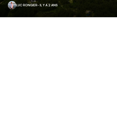
LUC RONGIER
- IL Y A 2 ANS