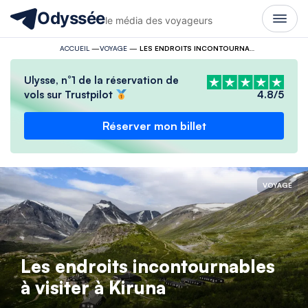
Odyssée
le média des voyageurs
ACCUEIL
—
VOYAGE
—
LES ENDROITS INCONTOURNABLES À VISITER À KIRUNA
Ulysse, n°1 de la réservation de
vols sur Trustpilot
4.8/5
Réserver mon billet
VOYAGE
Les endroits incontournables
à visiter à Kiruna