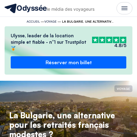
Odyssée
le média des voyageurs
ACCUEIL
—
VOYAGE
—
LA BULGARIE, UNE ALTERNATIVE POUR LES RETRAITÉS FRANÇAIS MODESTES ?
Ulysse, leader de la location
simple et fiable - n°1 sur Trustpilot
4.8/5
Réserver mon billet
VOYAGE
La Bulgarie, une alternative
pour les retraités français
modestes ?