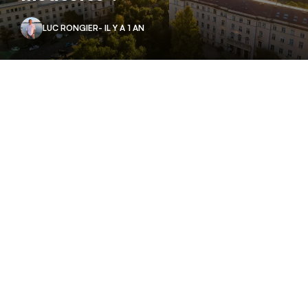
LUC RONGIER
- IL Y A 1 AN