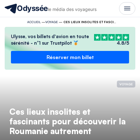
Odyssée
le média des voyageurs
ACCUEIL
—
VOYAGE
—
CES LIEUX INSOLITES ET FASCINANTS POUR DÉCOUVERIR LA ROUMANIE AUTREMENT
Ulysse, vos billets d'avion en toute
sérénité - n°1 sur Trustpilot
4.8/5
Réserver mon billet
VOYAGE
Ces lieux insolites et
fascinants pour découverir la
Roumanie autrement