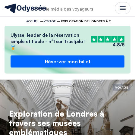
Odyssée
le média des voyageurs
ACCUEIL
—
VOYAGE
—
EXPLORATION DE LONDRES À TRAVERS SES MUSÉES EMBLÉMATIQUES
Ulysse, leader de la réservation
simple et fiable - n°1 sur Trustpilot
4.8/5
Réserver mon billet
VOYAGE
Exploration de Londres à
travers ses musées
emblématiques