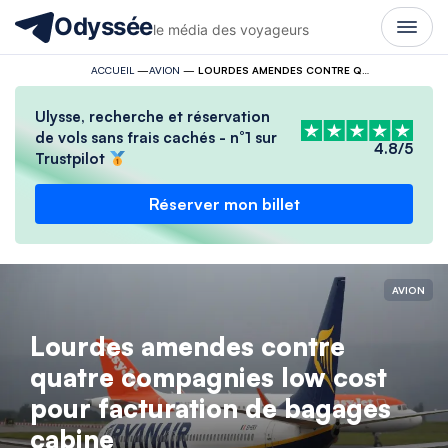
Odyssée
le média des voyageurs
ACCUEIL
—
AVION
—
LOURDES AMENDES CONTRE QUATRE COMPAGNIES LOW COST POUR FACTURATION DE BAGAGES CABINE
Ulysse, recherche et réservation
de vols sans frais cachés - n°1 sur
4.8/5
Trustpilot
Réserver mon billet
AVION
Lourdes amendes contre
quatre compagnies low cost
pour facturation de bagages
cabine