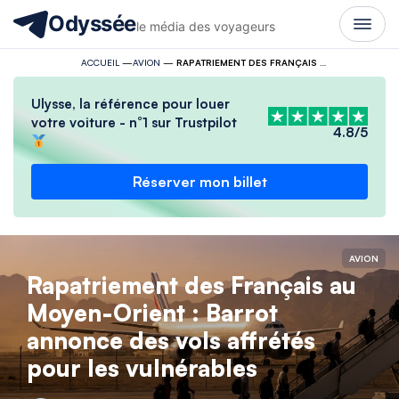
Odyssée
le média des voyageurs
ACCUEIL
—
AVION
—
RAPATRIEMENT DES FRANÇAIS AU MOYEN-ORIENT : BARROT ANNONCE DES VOLS AFFRÉTÉS POUR LES VULNÉRABLES
Ulysse, la référence pour louer
votre voiture - n°1 sur Trustpilot
4.8/5
Réserver mon billet
AVION
Rapatriement des Français au
Moyen-Orient : Barrot
annonce des vols affrétés
pour les vulnérables