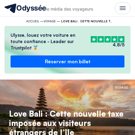
Odyssée
le média des voyageurs
ACCUEIL
—
VOYAGE
—
LOVE BALI : CETTE NOUVELLE TAXE IMPOSÉE AUX VISITEURS ÉTRANGERS DE L’ÎLE
Ulysse, louez votre voiture en
toute confiance - Leader sur
4.8/5
Trustpilot
Réserver mon billet
VOYAGE
Love Bali : Cette nouvelle taxe
imposée aux visiteurs
étrangers de l’île