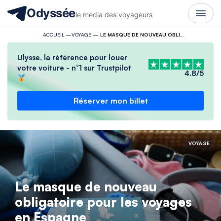
Odyssée
le média des voyageurs
ACCUEIL
—
VOYAGE
—
LE MASQUE DE NOUVEAU OBLIGATOIRE POUR LES VOYAGES EN ESPAGNE
Ulysse, la référence pour louer
votre voiture - n°1 sur Trustpilot
4.8/5
Réserver mon billet
VOYAGE
Le masque de nouveau
obligatoire pour les voyages
en Espagne